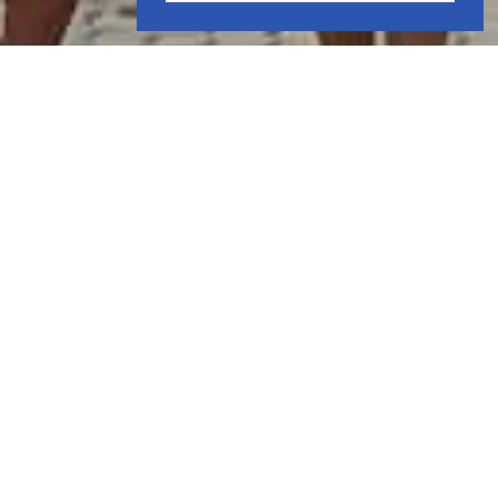
EMBARQUE/DESEMBARQUE
ORIENTE-SE QUANTO AOS
PROCEDIMENTOS DE
EMBARQUE E DESEMBARQUE
As dúvidas quanto às informações de chegada e de saída do
Terminal são comuns entre os cruzeiristas, especialmente se
forem marinheiros de primeira viagem. Esteja atento às
orientações da Companhia de Cruzeiros e aos procedimentos