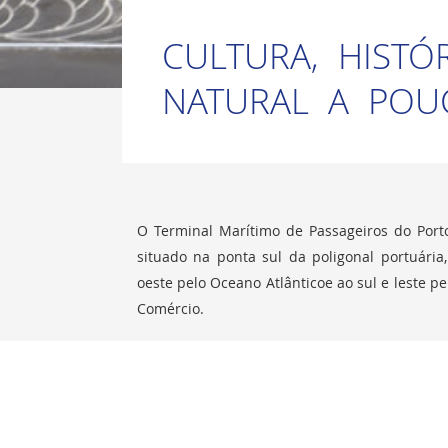
CULTURA, HISTÓ
NATURAL A POU
O Terminal Marítimo de Passageiros do Port
situado na ponta sul da poligonal portuária
oeste pelo Oceano Atlânticoe ao sul e leste pe
Comércio.
Construído pela Companhia das Docas do Es
apoio do Governo Federal, numa área onde ex
Porto de Salvador, o novo Terminal Marítimo 