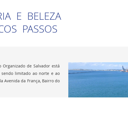
RIA E BELEZA
COS PASSOS
o Organizado de Salvador está
, sendo limitado ao norte e ao
la Avenida da França, Bairro do
tado da Bahia (CODEBA), com o
istiam os antigos armazéns do
se caracteriza pela localização