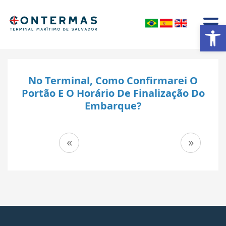
Abrir a barra de ferramentas
No Terminal, Como Confirmarei O
Portão E O Horário De Finalização Do
Embarque?
Navegação
«
»
de
Post